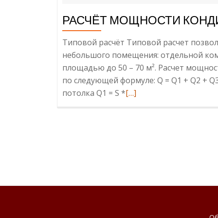
РАСЧЁТ МОЩНОСТИ КОНД
Типовой расчёт Типовой расчет позво
небольшого помещения: отдельной ком
площадью до 50 – 70 м². Расчет мощнос
по следующей формуле: Q = Q1 + Q2 + Q3
потолка Q1 = S *
Read
[…]
more
about
Расчёт
мощности
кондиционера.
Методика
Об