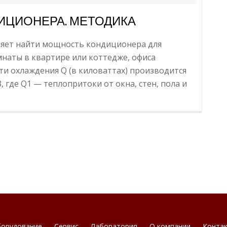
ИЦИОНЕРА. МЕТОДИКА
ляет найти мощность кондиционера для
наты в квартире или коттедже, офиса
ти охлаждения Q (в киловаттах) производится
, где Q1 — теплопритоки от окна, стен, пола и
орудование
Сервис
Лаборатория
О компании
Конта