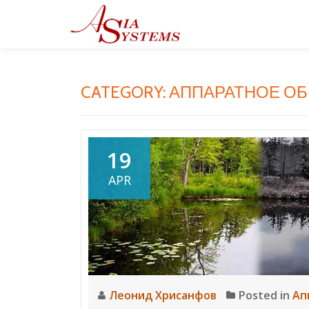
Skip
to
content
CATEGORY: АППАРАТНОЕ О
19
APR
Леонид Хрисанфов
Posted in
Ап