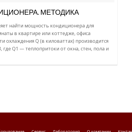
ИЦИОНЕРА. МЕТОДИКА
ляет найти мощность кондиционера для
наты в квартире или коттедже, офиса
ти охлаждения Q (в киловаттах) производится
, где Q1 — теплопритоки от окна, стен, пола и
орудование
Сервис
Лаборатория
О компании
Конта