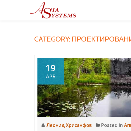
Skip
to
content
CATEGORY: ПРОЕКТИРОВАН
19
APR
Леонид Хрисанфов
Posted in
Ап