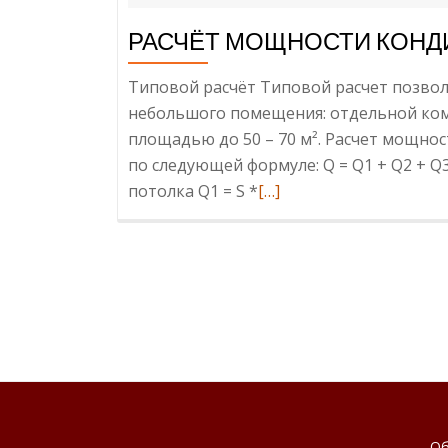
РАСЧЁТ МОЩНОСТИ КОНД
Типовой расчёт Типовой расчет позво
небольшого помещения: отдельной ком
площадью до 50 – 70 м². Расчет мощнос
по следующей формуле: Q = Q1 + Q2 + Q3
потолка Q1 = S *
Read
[…]
more
about
Расчёт
мощности
кондиционера.
Методика
Об