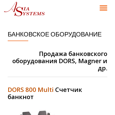
TO
Skip
to
NA
content
БАНКОВСКОЕ ОБОРУДОВАНИЕ
Продажа банковского
оборудования DORS, Magner и
др.
DORS 800 Multi
Счетчик
банкнот